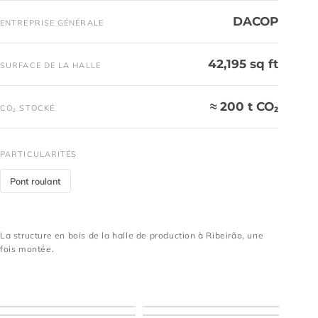
DACOP
ENTREPRISE GÉNÉRALE
42,195 sq ft
SURFACE DE LA HALLE
≈ 200 t CO₂
CO₂ STOCKÉ
PARTICULARITÉS
Pont roulant
La structure en bois de la halle de production à Ribeirão, une
La structure en bois de la halle de production à
fois montée.
Ribeirão, une fois montée.