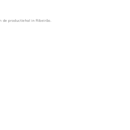
 de productiehal in Ribeirão.
raagwerk van de productiehal in Ribeirão.