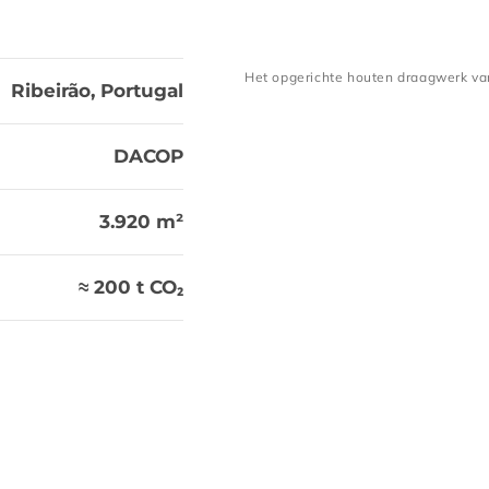
Het opgerichte houten draagwerk van
Het opgerichte houten d
Ribeirão, Portugal
DACOP
3.920 m²
≈ 200 t CO₂