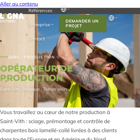
Aller au contenu
Références
DEMANDER UN
Entreprise
PROJET
Contact
JOBS · PRODUCTION
OPÉRATEUR DE
PRODUCTION
Saint-Vith, Belgique · Temps plein
Vous travaillez au cœur de notre production à
Saint-Vith : sciage, prémontage et contrôle de
charpentes bois lamellé-collé livrées à des clients
dans toute l'Europe et en Amérique du Nord.