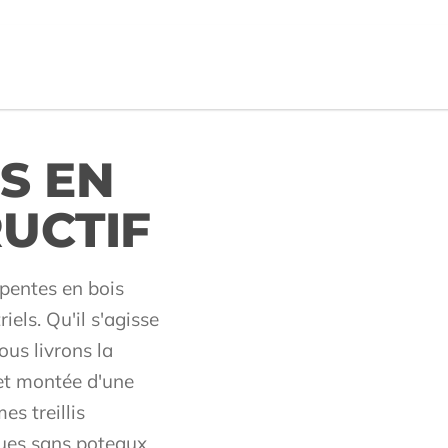
S EN
UCTIF
pentes en bois
els. Qu'il s'agisse
ous livrons la
 et montée d'une
s treillis
ues sans poteaux,