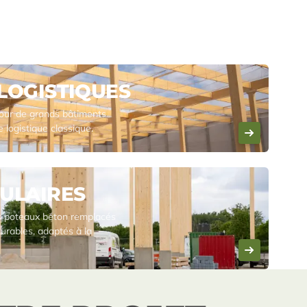
LOGISTIQUES
our de grands bâtiments
 logistique classique.
ULAIRES
es poteaux béton remplacés
urables, adaptés à la
S