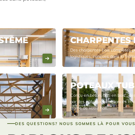
YSTÈME
CHARPENTES 
Des charpentes bois complètes p
logistiques, conçues dans la trame
POTEAUX TUB
Conçu en béton, bâti en bois : d
par des poteaux bois élancés et d
trame de votre hall.
DES QUESTIONS? NOUS SOMMES LÀ POUR VOU