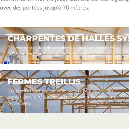
avec des portées jusqu'à 70 mètres.
CHARPENTES DE HALLES S
Des charpentes de halls complètes en système, planifiées
et fabriquées pour le commerce et l'industrie.
FERMES TREILLIS
Des fermes treillis économes en matière pour de grandes
portées jusqu'à 70 m, fabriquées avec précision dans notre
propre usine.