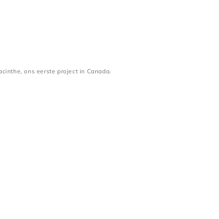
cinthe, ons eerste project in Canada.
in Saint-Hyacinthe, ons eerste project in Canada.