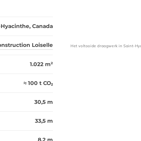
-Hyacinthe, Canada
nstruction Loiselle
Het voltooide draagwerk in Saint-Hya
Het voltooide draagwerk 
1.022 m²
≈ 100 t CO₂
30,5 m
33,5 m
8,2 m