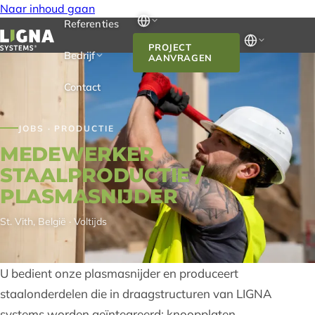
Naar inhoud gaan
Referenties
PROJECT
Bedrijf
AANVRAGEN
Contact
JOBS · PRODUCTIE
MEDEWERKER
STAALPRODUCTIE /
PLASMASNIJDER
St. Vith, België · Voltijds
U bedient onze plasmasnijder en produceert
staalonderdelen die in draagstructuren van LIGNA
systems worden geïntegreerd: knoopplaten,