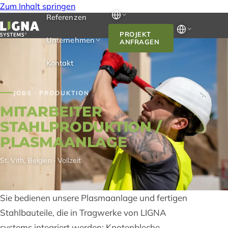
Zum Inhalt springen
Referenzen
PROJEKT
Unternehmen
ANFRAGEN
Kontakt
JOBS · PRODUKTION
MITARBEITER
STAHLPRODUKTION /
PLASMAANLAGE
St. Vith, Belgien · Vollzeit
Sie bedienen unsere Plasmaanlage und fertigen
Stahlbauteile, die in Tragwerke von LIGNA
systems integriert werden: Knotenbleche,