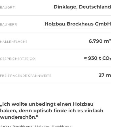
Dinklage, Deutschland
BAUORT
Holzbau Brockhaus GmbH
BAUHERR
6.790 m²
HALLENFLÄCHE
≈ 930 t CO₂
GESPEICHERTES CO₂
27 m
FREITRAGENDE SPANNWEITE
„Ich wollte unbedingt einen Holzbau
haben, denn optisch finde ich es einfach
wunderschön."
Andre Brockhaus
· Holzbau Brockhaus