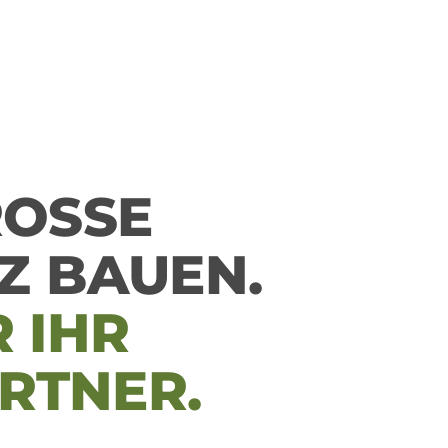
SSE H
Z BAUEN.
 IHR
RTNER.